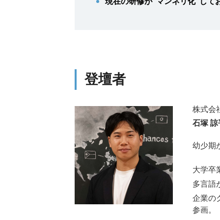
現在の研修が
“マンネリ化”
して
登壇者
株式会
石塚 諒
幼少期
大学卒
多言語
企業の
参画。