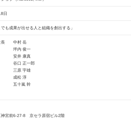
18日
こでも成果が出せる人と組織を創出する」
社長 中村 岳
 坪内 俊一
 安井 康真
役 谷口 正一郎
員 三原 宇雄
員 成松 淳
員 五十嵐 幹
神宮前6-27-8 京セラ原宿ビル2階