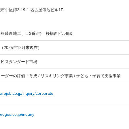
社
市中区錦2-19-1 名古屋鴻池ビル1F
根崎新地二丁目3番3号 桜橋西ビル8階
千円（2025年12月末現在）
引所スタンダード市場
ーダーの評価・育成 / リスキリング事業 / 子ども・子育て支援事業
arejob.co.jp/inquiry/corporate
progos.co.jp/inquiry