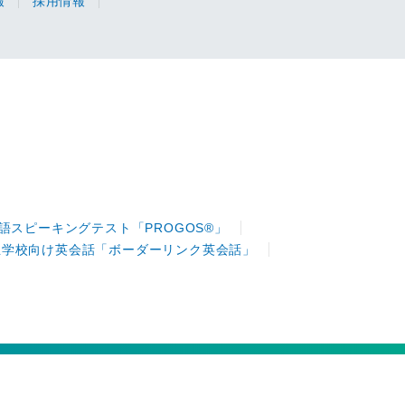
報
採用情報
語スピーキングテスト「PROGOS®」
立学校向け英会話「ボーダーリンク英会話」