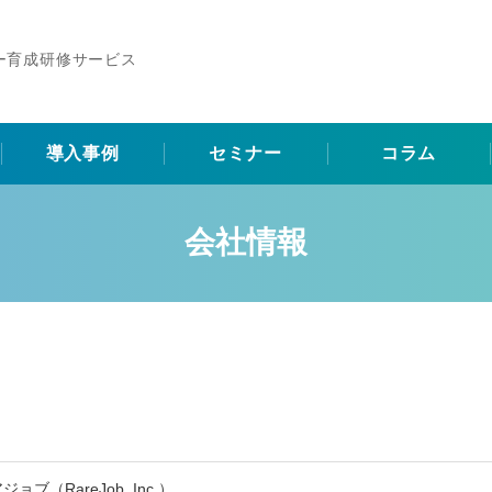
ー育成研修サービス
導入事例
セミナー
コラム
会社情報
ブ（RareJob, Inc.）