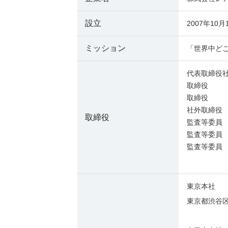
設立
2007年10月
ミッション
「世界中ど
代表取締役
取締役
取締役
社外取締
取締役
監査等委
監査等委
監査等委
東京本社
東京都渋谷区