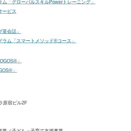
ム「グローバルスキルPowerトレーニング」
サービス
ブ英会話」
グラム「スマートメソッド®コース」
GOS®」
OS®」
ラ原宿ビル2F
事業／子ども・子育て支援事業