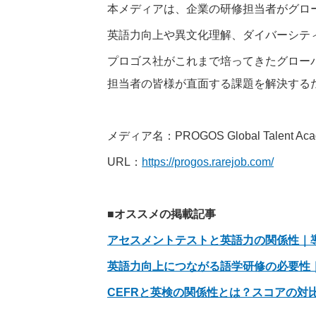
本メディアは、企業の研修担当者がグロ
英語力向上や異文化理解、ダイバーシテ
プロゴス社がこれまで培ってきたグロー
担当者の皆様が直面する課題を解決する
メディア名：PROGOS Global Talent Aca
URL：
https://progos.rarejob.com/
■オススメの掲載記事
アセスメントテストと英語力の関係性｜
英語力向上につながる語学研修の必要性
CEFRと英検の関係性とは？スコアの対