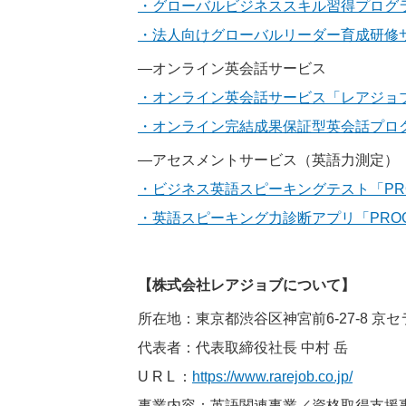
・グローバルビジネススキル習得プログラ
・法人向けグローバルリーダー育成研修
―オンライン英会話サービス
・オンライン英会話サービス「レアジョ
・オンライン完結成果保証型英会話プロ
―アセスメントサービス（英語力測定）
・ビジネス英語スピーキングテスト「PRO
・英語スピーキング力診断アプリ「PROG
【株式会社レアジョブについて】
所在地：東京都渋谷区神宮前6-27-8 京セ
代表者：代表取締役社長 中村 岳
U R L ：
https://www.rarejob.co.jp/
事業内容：英語関連事業／資格取得支援