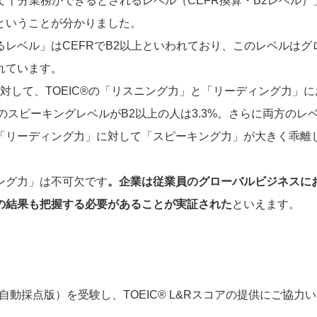
使って十分業務ができるとされるレベル（CEFR換算・B2レベ
ということが分かりました。
レベル」はCEFRでB2以上といわれており、このレベルは
れています。
対して、TOEIC®の「リスニング力」と「リーディング力」において
SのスピーキングレベルがB2以上の人は3.3%。さらに両方のレ
「リーディング力」に対して「スピーキング力」が大きく乖離
ング力」は不可欠です
。企業は従業員のグローバルビジネスに
の結果も把握する必要があることが実証された
といえます。
動採点版）を受験し、TOEIC® L&Rスコアの提供にご協力いた