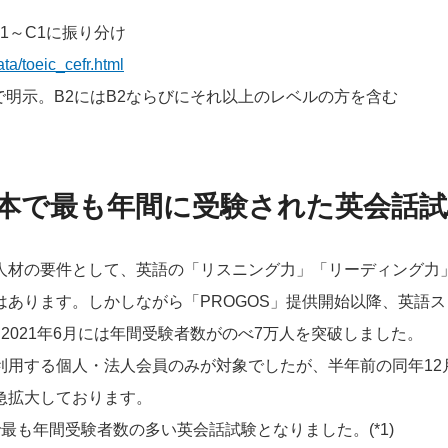
A1～C1に振り分け
ata/toeic_cefr.html
まで明示。B2にはB2ならびにそれ以上のレベルの方を含む
日本で最も年間に受験された英会話
材の要件として、英語の「リスニング力」「リーディング力」を測
はあります。しかしながら「PROGOS」提供開始以降、英語
2021年6月には年間受験者数がのべ7万人を突破しました。
利用する個人・法人会員のみが対象でしたが、半年前の同年12
急拡大しております。
最も年間受験者数の多い英会話試験となりました。(*1)