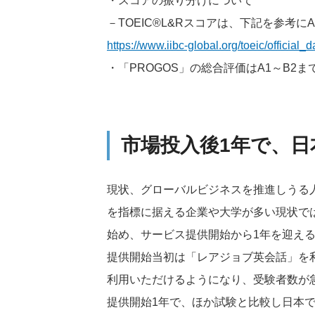
・スコアの振り分けについて
－TOEIC®L&Rスコアは、下記を参考に
https://www.iibc-global.org/toeic/official_d
・「PROGOS」の総合評価はA1～B2
市場投入後1年で、
現状、グローバルビジネスを推進しうる人
を指標に据える企業や大学が多い現状で
始め、サービス提供開始から1年を迎える
提供開始当初は「レアジョブ英会話」を
利用いただけるようになり、受験者数が
提供開始1年で、ほか試験と比較し日本で