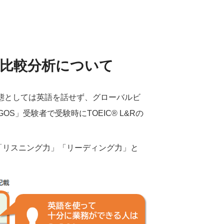
規模比較分析について
態としては英語を話せず、グローバルビ
GOS
」受験者で受験時に
TOEIC® L&R
の
「リスニング力」「リーディング力」と