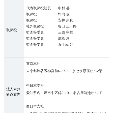
代表取締役社長 中村 岳
取締役 坪内 俊一
取締役 安井 康真
社外取締役 谷口 正一郎
取締役
監査等委員 三原 宇雄
監査等委員 成松 淳
監査等委員 五十嵐 幹
東京本社
東京都渋谷区神宮前6-27-8 京セラ原宿ビル2階
中日本支社
法人向け
愛知県名古屋市中区錦2-19-1 名古屋鴻池ビル1F
拠点案内
西日本支社