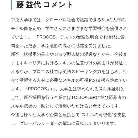
藤 益代 コメント
中央大学様では、グローバル社会で活躍できる3つの人材の
モデル像を定め、学生さんにさまざまな学習機会を提供され
ています。「PROGOS」テストの受験説明会でも活発に質
問をいただき、学ぶ意欲の高さに感銘を受けました。
新卒一括採用の是非やジョブ型人材の浸透などから、今後ま
すますキャリアにおけるスキルの位置づけの高まりが見込ま
れるなか、プロゴス社では英語スピーキング力をはじめ、社
会で活躍する人材に必要なスキルの可視化の支援を進めてい
ます。「PROGOS」は、大学生は求められるスキル証明と
して、新卒採用を行う企業にはTOEIC®L&Rに並び応募者の
スキル把握の一助として活用いただけると考えています。
今後も様々な大学や企業と連携して“スキルの可視化”を支援
し、グローバルリーダーの輩出に貢献してまいります。